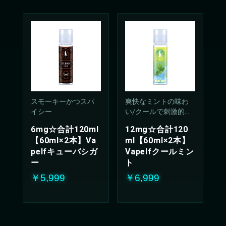
スモーキーかつスパ
爽快なミントの味わ
イシー
い/クールで刺激的な
吸い心地(50%PG/50V
6mg☆合計120ml
12mg☆合計120
G%)
【60ml×2本】Va
ml【60ml×2本】
pelfキューバシガ
Vapelfクールミン
ー
ト
￥5,999
￥6,999