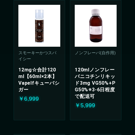
スモーキーかつスパ
ノンフレーバ(自作用)
イシー
12mg☆合計120
120mlノンフレー
ml【60ml×2本】
バニコチンリキッ
Vapelfキューバシ
ド3mg VG50%+P
ガー
G50%※3-6日程度
で配送可
￥6,999
￥5,999