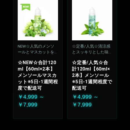
NEW☆人気のメンソ
☆定番/人気☆清涼感
ールとマスカットをM
とスッキリとした味
IX
わいが持続、飽きの
☆NEW☆合計120
☆定番/人気☆合
来ない安定のリフレ
ml【60ml×2本】
計120ml【60ml×
ッシュ感
メンソールマスカ
2本】メンソール
50%VG：50%PG
ット※5日-1週間程
※5日-1週間程度で
度で配送可
配送可
￥4,999 ～
￥4,999 ～
￥7,999
￥7,999