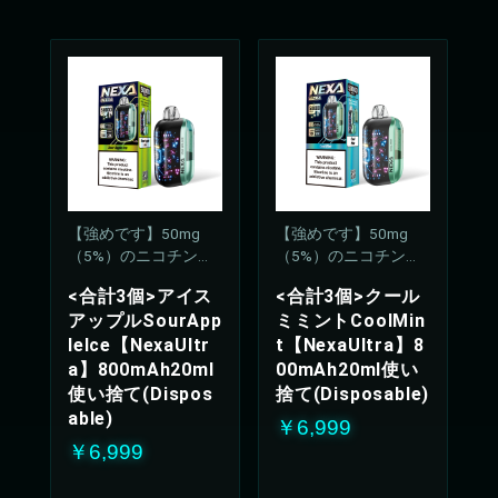
【強めです】50mg
【強めです】50mg
（5%）のニコチン濃
（5%）のニコチン濃
度
度
<合計3個>アイス
<合計3個>クール
アップルSourApp
ミミントCoolMin
leIce【NexaUltr
t【NexaUltra】8
a】800mAh20ml
00mAh20ml使い
使い捨て(Dispos
捨て(Disposable)
able)
￥6,999
￥6,999