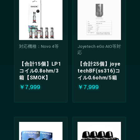
対応機種：Novo 4等
Joyetech eGo AIO等対
応
【合計15個】LP1
【合計25個】joye
コイル0.8ohm/3
techBF(ss316)コ
箱【SMOK】
イル0.6ohm/5箱
￥7,999
￥7,999