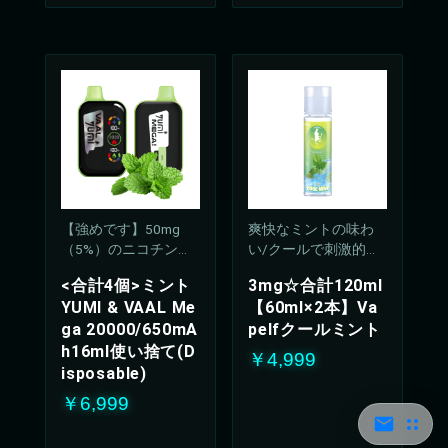
【強めです】50mg
爽快なミントの味わ
（5%）のニコチン濃
い/クールで刺激的な
度
吸い心地(50%PG/50V
<合計4個>ミント
3mg☆合計120ml
G%)
YUMI & VAAL Me
【60ml×2本】Va
ga 20000/650mA
pelfクールミント
h16ml使い捨て(D
￥4,999
isposable)
￥6,999