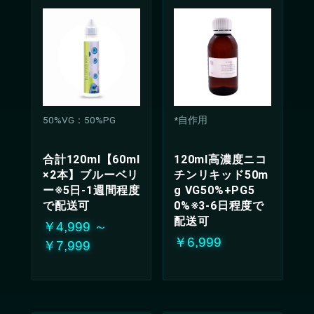
50%VG：50%PG
*自作用
合計120ml【60ml
120ml高濃度ニコ
×2本】ブルーベリ
チンリキッド50m
ー※5日-1週間程度
g VG50%+PG5
で配送可
0%※3-6日程度で
配送可
￥4,999 ～
￥6,999
￥7,999