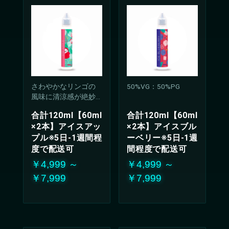
さわやかなリンゴの
50%VG：50%PG
風味に清涼感が絶妙
に調和したリキッ
合計120ml【60ml
合計120ml【60ml
ド。
×2本】アイスアッ
×2本】アイスブル
クールで爽やかな甘
プル※5日-1週間程
ーベリー※5日-1週
酸っぱさは、どんな
シーンでも楽しんで
度で配送可
間程度で配送可
いただける万能な味
￥4,999 ～
￥4,999 ～
わい
￥7,999
￥7,999