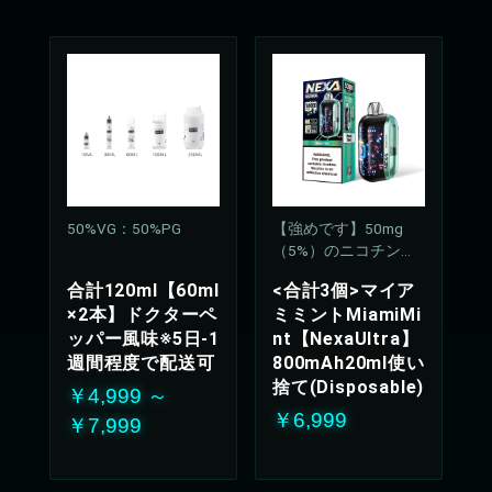
50%VG：50%PG
【強めです】50mg
（5%）のニコチン濃
度
合計120ml【60ml
<合計3個>マイア
×2本】ドクターペ
ミミントMiamiMi
ッパー風味※5日-1
nt【NexaUltra】
週間程度で配送可
800mAh20ml使い
捨て(Disposable)
￥4,999 ～
￥6,999
￥7,999