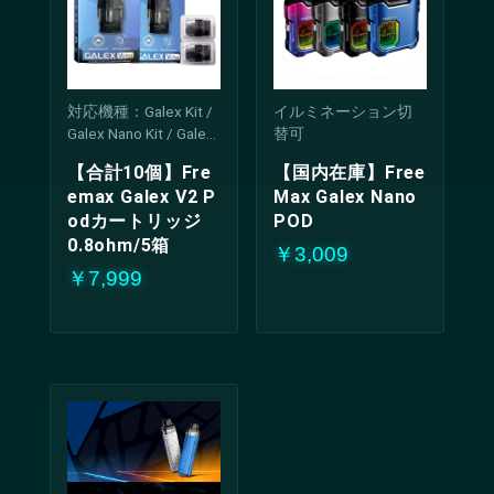
対応機種：Galex Kit /
イルミネーション切
Galex Nano Kit / Galex
替可
Pro Kit / Galex V2 Kit /
【合計10個】Fre
【国内在庫】Free
Galex Nano 2 Kit / Gale
emax Galex V2 P
Max Galex Nano
x Nano S
odカートリッジ
POD
0.8ohm/5箱
￥3,009
￥7,999