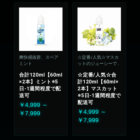
爽快感抜群、スペア
☆定番/人気☆マスカ
ミント
ットのジューシーで
上品な甘さが優しく
合計120ml【60ml
☆定番/人気☆合
広がります
×2本】ミント※5
計120ml【60ml×
50%VG：50%PG
日-1週間程度で配
2本】マスカット
送可
※5日-1週間程度で
配送可
￥4,999 ～
￥4,999 ～
￥7,999
￥7,999