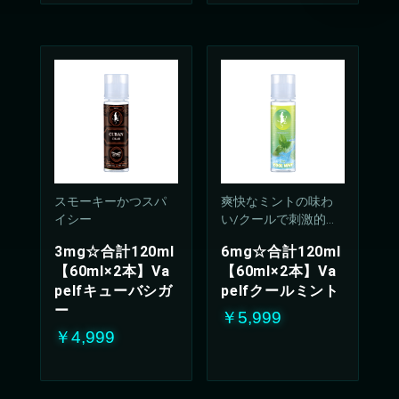
スモーキーかつスパ
爽快なミントの味わ
イシー
い/クールで刺激的な
吸い心地(50%PG/50V
3mg☆合計120ml
6mg☆合計120ml
G%)
【60ml×2本】Va
【60ml×2本】Va
pelfキューバシガ
pelfクールミント
ー
￥5,999
￥4,999