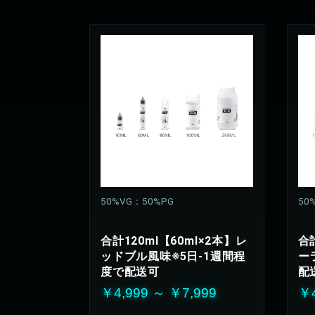
50%VG：50%PG
50
合計120ml【60ml×2本】レ
合
ッドブル風味※5日-1週間程
ー
度で配送可
配
￥4,999 ～ ￥7,999
￥4