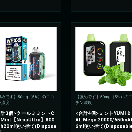
お買い物を続ける
カートへ進む
めです】50mg（5%）のニコ
【強めです】50mg（5%）の
ン濃度
チン濃度
合計3個>クールミミントC
<合計4個>ミントYUMI & 
lMint【NexaUltra】800
AL Mega 20000/650mA
h20ml使い捨て(Disposa
6ml使い捨て(Disposable