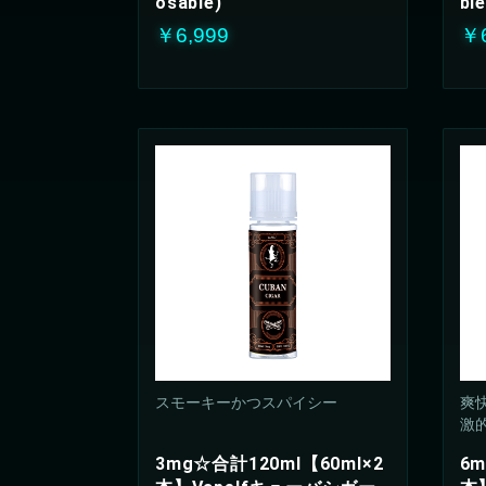
osable)
ble
￥6,999
￥6
スモーキーかつスパイシー
爽
激的
3mg☆合計120ml【60ml×2
6m