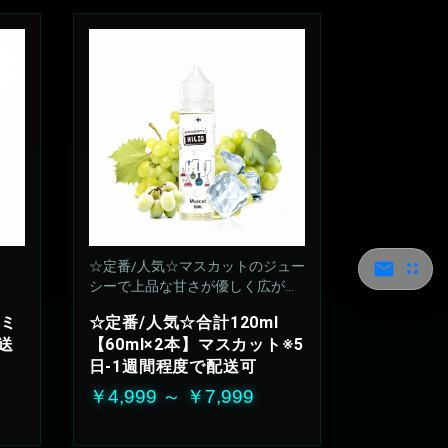
☆定番/人気☆マスカットのジュー
シーで上品な甘さが優しく広がり
ます
】ミ
☆定番/人気☆合計120ml
50%VG：50%PG
送
【60ml×2本】マスカット※5
日-1週間程度で配送可
￥4,999 ～ ￥7,999