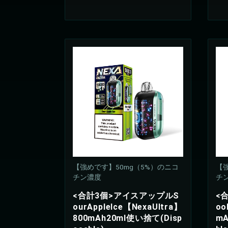
【強めです】50mg（5%）のニコ
【強
チン濃度
チ
<合計3個>アイスアップルS
<
ourAppleIce【NexaUltra】
oo
800mAh20ml使い捨て(Disp
mA