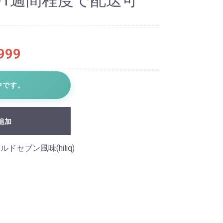
-1週間程度で配送可
999
中です。
追加
ルドセブン風味(hiliq)