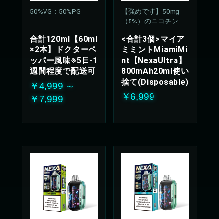
50%VG：50%PG
【強めです】50mg
（5%）のニコチン濃
度
合計120ml【60ml
<合計3個>マイア
×2本】ドクターペ
ミミントMiamiMi
ッパー風味※5日-1
nt【NexaUltra】
週間程度で配送可
800mAh20ml使い
捨て(Disposable)
￥4,999 ～
￥6,999
￥7,999