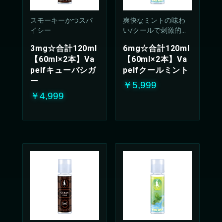
スモーキーかつスパ
爽快なミントの味わ
イシー
い/クールで刺激的な
吸い心地(50%PG/50V
3mg☆合計120ml
6mg☆合計120ml
G%)
【60ml×2本】Va
【60ml×2本】Va
pelfキューバシガ
pelfクールミント
ー
￥5,999
￥4,999