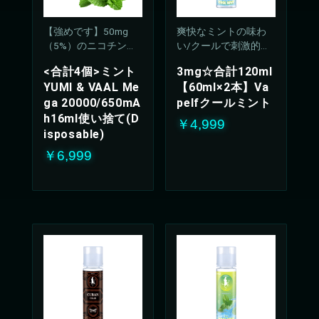
【強めです】50mg
爽快なミントの味わ
（5%）のニコチン濃
い/クールで刺激的な
度
吸い心地(50%PG/50V
<合計4個>ミント
3mg☆合計120ml
G%)
YUMI & VAAL Me
【60ml×2本】Va
ga 20000/650mA
pelfクールミント
h16ml使い捨て(D
￥4,999
isposable)
￥6,999