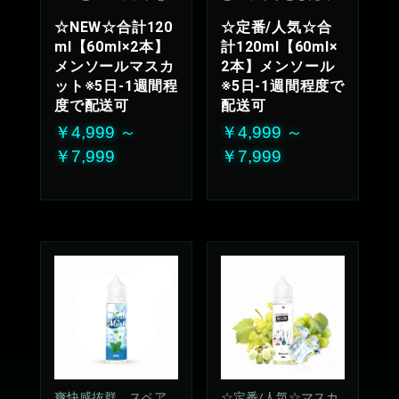
IX
わいが持続、飽きの
☆NEW☆合計120
☆定番/人気☆合
来ない安定のリフレ
ml【60ml×2本】
計120ml【60ml×
ッシュ感
メンソールマスカ
2本】メンソール
50%VG：50%PG
ット※5日-1週間程
※5日-1週間程度で
度で配送可
配送可
￥4,999 ～
￥4,999 ～
￥7,999
￥7,999
爽快感抜群、スペア
☆定番/人気☆マスカ