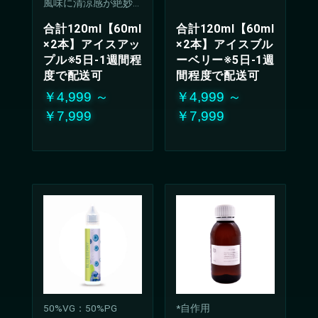
風味に清涼感が絶妙
に調和したリキッ
合計120ml【60ml
合計120ml【60ml
ド。
×2本】アイスアッ
×2本】アイスブル
クールで爽やかな甘
プル※5日-1週間程
ーベリー※5日-1週
酸っぱさは、どんな
シーンでも楽しんで
度で配送可
間程度で配送可
いただける万能な味
￥4,999 ～
￥4,999 ～
わい
￥7,999
￥7,999
50%VG：50%PG
*自作用