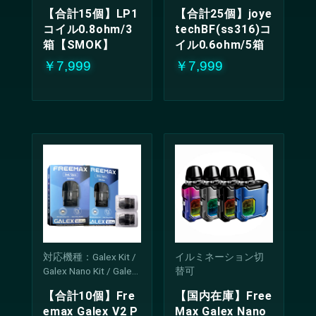
【合計15個】LP1
【合計25個】joye
コイル0.8ohm/3
techBF(ss316)コ
箱【SMOK】
イル0.6ohm/5箱
￥7,999
￥7,999
対応機種：Galex Kit /
イルミネーション切
Galex Nano Kit / Galex
替可
Pro Kit / Galex V2 Kit /
【合計10個】Fre
【国内在庫】Free
Galex Nano 2 Kit / Gale
emax Galex V2 P
Max Galex Nano
x Nano S