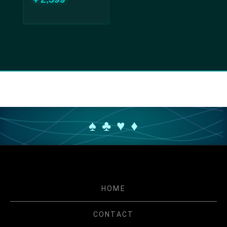
♠ ♣ ♥ ♦
HOME
CONTACT