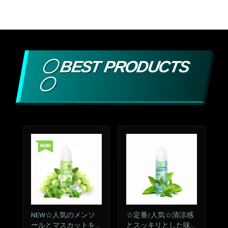
〇 BEST PRODUCTS
〇
NEW☆人気のメンソ
☆定番/人気☆清涼感
ールとマスカットをM
とスッキリとした味