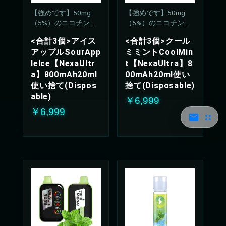
【強めです】50mg
【強めです】50mg
（5%）のニコチン濃
（5%）のニコチン濃
度
度
<合計3個>アイス
<合計3個>クール
アップルSourApp
ミミントCoolMin
leIce【NexaUltr
t【NexaUltra】8
a】800mAh20ml
00mAh20ml使い
使い捨て(Dispos
捨て(Disposable)
able)
￥6,999
￥6,999