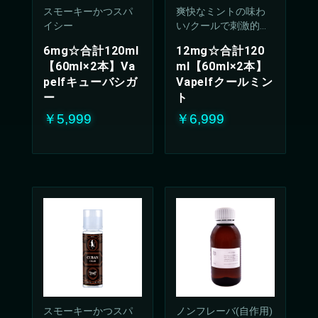
スモーキーかつスパ
爽快なミントの味わ
イシー
い/クールで刺激的な
吸い心地(50%PG/50V
6mg☆合計120ml
12mg☆合計120
G%)
【60ml×2本】Va
ml【60ml×2本】
pelfキューバシガ
Vapelfクールミン
ー
ト
￥5,999
￥6,999
お買い物を続ける
カートへ進む
スモーキーかつスパ
ノンフレーバ(自作用)