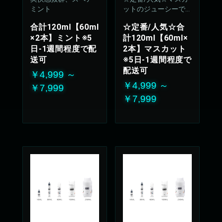
ミント
ットのジューシーで
上品な甘さが優しく
合計120ml【60ml
☆定番/人気☆合
広がります
×2本】ミント※5
計120ml【60ml×
50%VG：50%PG
日-1週間程度で配
2本】マスカット
送可
※5日-1週間程度で
配送可
￥4,999 ～
￥4,999 ～
￥7,999
￥7,999