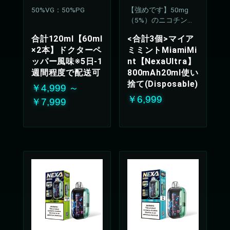
50%VG：50%PG
【強めです】50mg
（5%）のニコチン濃
度
合計120ml【60ml
<合計3個>マイア
×2本】ドクターペ
ミミントMiamiMi
ッパー風味※5日-1
nt【NexaUltra】
週間程度で配送可
800mAh20ml使い
捨て(Disposable)
￥4,999 ～
￥6,999
￥7,999