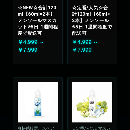
IX
わいが持続、飽きの
☆NEW☆合計120
☆定番/人気☆合
来ない安定のリフレ
ml【60ml×2本】
計120ml【60ml×
ッシュ感
メンソールマスカ
2本】メンソール
50%VG：50%PG
ット※5日-1週間程
※5日-1週間程度で
度で配送可
配送可
￥4,999 ～
￥4,999 ～
￥7,999
￥7,999
爽快感抜群、スペア
☆定番/人気☆マスカ