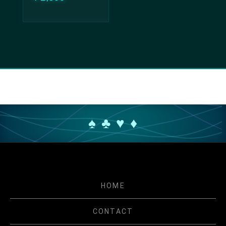
♠ ♣ ♥ ♦
HOME
CONTACT