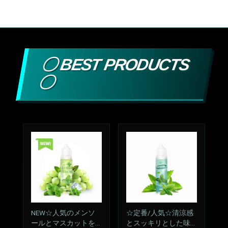
〇 BEST PRODUCTS
〇
NEW☆人気のメンソ
☆定番/人気☆清涼感
ールとマスカットをM
とスッキリとした味