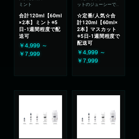
ミント
ットのジューシーで
上品な甘さが優しく
合計120ml【60ml
☆定番/人気☆合
広がります
×2本】ミント※5
計120ml【60ml×
50%VG：50%PG
日-1週間程度で配
2本】マスカット
送可
※5日-1週間程度で
配送可
￥4,999 ～
￥4,999 ～
￥7,999
￥7,999