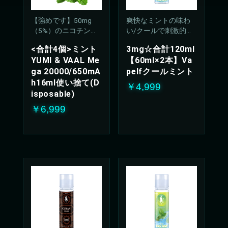
【強めです】50mg
爽快なミントの味わ
（5%）のニコチン濃
い/クールで刺激的な
度
吸い心地(50%PG/50V
<合計4個>ミント
3mg☆合計120ml
G%)
YUMI & VAAL Me
【60ml×2本】Va
ga 20000/650mA
pelfクールミント
h16ml使い捨て(D
￥4,999
isposable)
￥6,999