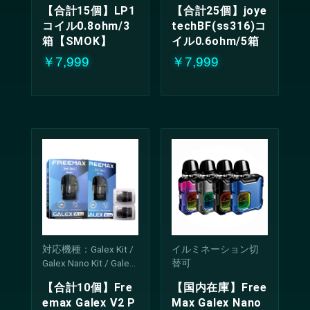
【合計15個】LP1
【合計25個】joye
コイル0.8ohm/3
techBF(ss316)コ
箱【SMOK】
イル0.6ohm/5箱
￥7,999
￥7,999
対応機種：Galex Kit /
イルミネーション切
Galex Nano Kit / Galex
替可
Pro Kit / Galex V2 Kit /
【合計10個】Fre
【国内在庫】Free
Galex Nano 2 Kit / Gale
emax Galex V2 P
Max Galex Nano
x Nano S