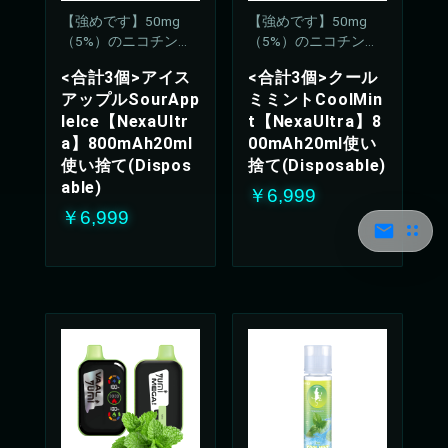
【強めです】50mg
【強めです】50mg
（5%）のニコチン濃
（5%）のニコチン濃
度
度
<合計3個>アイス
<合計3個>クール
アップルSourApp
ミミントCoolMin
leIce【NexaUltr
t【NexaUltra】8
a】800mAh20ml
00mAh20ml使い
使い捨て(Dispos
捨て(Disposable)
able)
￥6,999
￥6,999