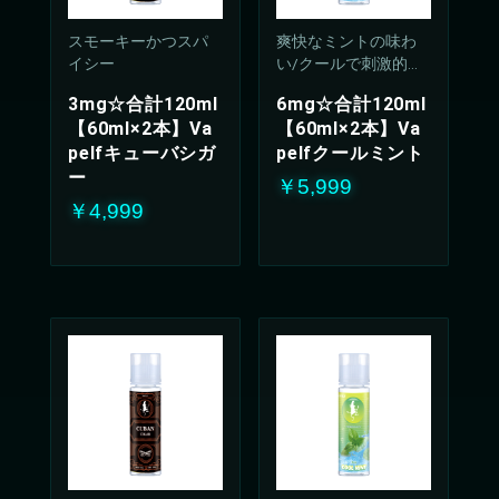
スモーキーかつスパ
爽快なミントの味わ
イシー
い/クールで刺激的な
吸い心地(50%PG/50V
3mg☆合計120ml
6mg☆合計120ml
G%)
【60ml×2本】Va
【60ml×2本】Va
pelfキューバシガ
pelfクールミント
ー
￥5,999
￥4,999