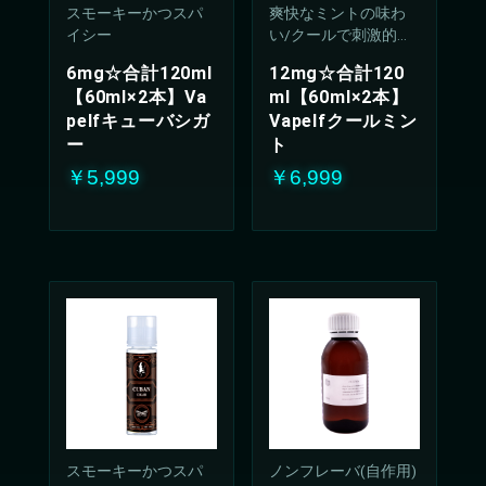
スモーキーかつスパ
爽快なミントの味わ
イシー
い/クールで刺激的な
吸い心地(50%PG/50V
6mg☆合計120ml
12mg☆合計120
G%)
【60ml×2本】Va
ml【60ml×2本】
pelfキューバシガ
Vapelfクールミン
ー
ト
￥5,999
￥6,999
お買い物を続ける
カートへ進む
スモーキーかつスパ
ノンフレーバ(自作用)