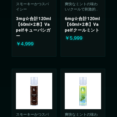
スモーキーかつスパ
爽快なミントの味わ
イシー
い/クールで刺激的な
吸い心地(50%PG/50V
3mg☆合計120ml
6mg☆合計120ml
G%)
【60ml×2本】Va
【60ml×2本】Va
pelfキューバシガ
pelfクールミント
ー
￥5,999
￥4,999
スモーキーかつスパ
爽快なミントの味わ