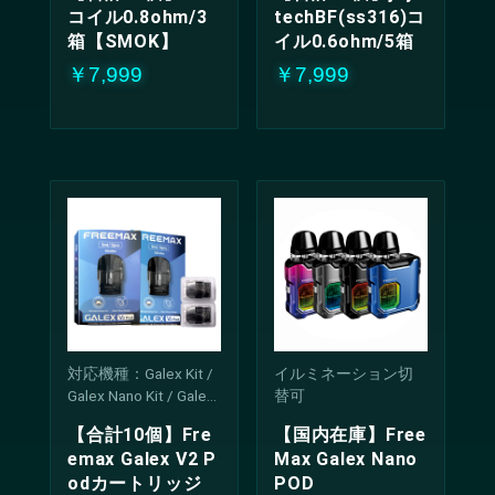
コイル0.8ohm/3
techBF(ss316)コ
箱【SMOK】
イル0.6ohm/5箱
￥7,999
￥7,999
対応機種：Galex Kit /
イルミネーション切
Galex Nano Kit / Galex
替可
Pro Kit / Galex V2 Kit /
【合計10個】Fre
【国内在庫】Free
Galex Nano 2 Kit / Gale
emax Galex V2 P
Max Galex Nano
x Nano S
odカートリッジ
POD