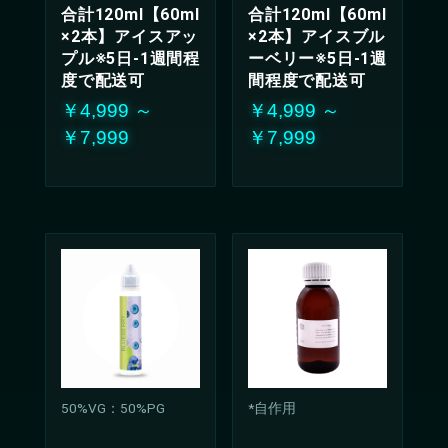
合計120ml【60ml
合計120ml【60ml
ド。
×2本】アイスアッ
×2本】アイスブル
クールで爽やかな甘
プル※5日-1週間程
ーベリー※5日-1週
酸っぱさは、どんな
シーンでも楽しんで
度で配送可
間程度で配送可
いただける万能な味
￥4,999 ～
￥4,999 ～
わい
￥7,999
￥7,999
50%VG：50%PG
*自作用