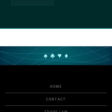
♠ ♣ ♥ ♦
HOME
CONTACT