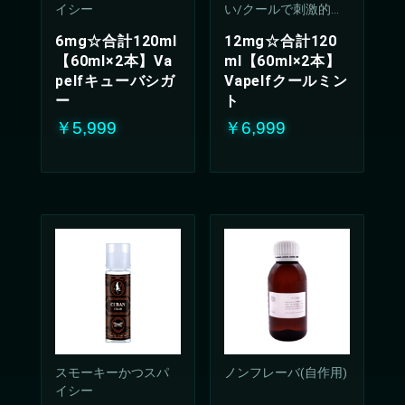
イシー
い/クールで刺激的な
吸い心地(50%PG/50V
6mg☆合計120ml
12mg☆合計120
G%)
【60ml×2本】Va
ml【60ml×2本】
pelfキューバシガ
Vapelfクールミン
ー
ト
￥5,999
￥6,999
お買い物を続ける
カートへ進む
スモーキーかつスパ
ノンフレーバ(自作用)
イシー