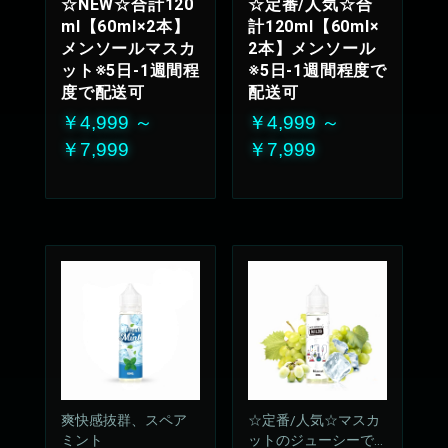
☆NEW☆合計120
☆定番/人気☆合
来ない安定のリフレ
ml【60ml×2本】
計120ml【60ml×
ッシュ感
メンソールマスカ
2本】メンソール
50%VG：50%PG
ット※5日-1週間程
※5日-1週間程度で
度で配送可
配送可
￥4,999 ～
￥4,999 ～
￥7,999
￥7,999
爽快感抜群、スペア
☆定番/人気☆マスカ
ミント
ットのジューシーで