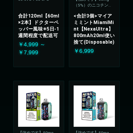
（5%）のニコチン濃
度
合計120ml【60ml
<合計3個>マイア
×2本】ドクターペ
ミミントMiamiMi
ッパー風味※5日-1
nt【NexaUltra】
週間程度で配送可
800mAh20ml使い
捨て(Disposable)
￥4,999 ～
￥6,999
￥7,999
【強めです】50mg
【強めです】50mg