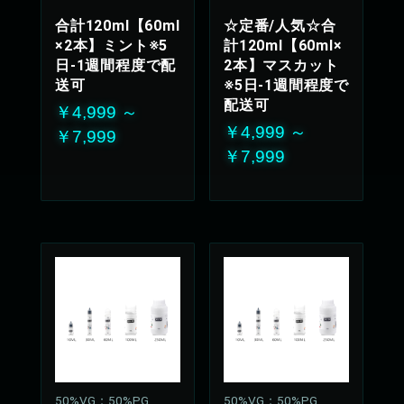
上品な甘さが優しく
合計120ml【60ml
☆定番/人気☆合
広がります
×2本】ミント※5
計120ml【60ml×
50%VG：50%PG
日-1週間程度で配
2本】マスカット
送可
※5日-1週間程度で
配送可
￥4,999 ～
￥4,999 ～
￥7,999
￥7,999
50%VG：50%PG
50%VG：50%PG