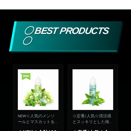
〇 BEST PRODUCTS
〇
NEW☆人気のメンソ
☆定番/人気☆清涼感
ールとマスカットをM
とスッキリとした味
IX
わいが持続、飽きの