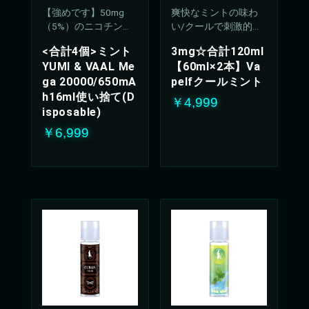
【強めです】50mg
爽快なミントの味わ
（5%）のニコチン濃
い/クールで刺激的な
度
吸い心地(50%PG/50V
<合計4個>ミント
3mg☆合計120ml
G%)
YUMI & VAAL Me
【60ml×2本】Va
ga 20000/650mA
pelfクールミント
h16ml使い捨て(D
￥4,999
isposable)
￥6,999