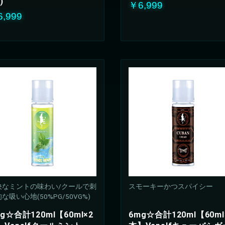
)
￥6,999
,999
快なミントの味わい/クールで刺
スモーキーかつスパイシー
な吸い心地(50%PG/50VG%)
g☆合計120ml【60ml×2
6mg☆合計120ml【60ml