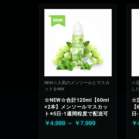
NEW☆人気のメンソールとマスカ
☆
ットをMIX
し
安
☆NEW☆合計120ml【60ml
☆
50
×2本】メンソールマスカッ
【
ト※5日-1週間程度で配送可
日
￥4,999 ～ ￥7,999
￥4