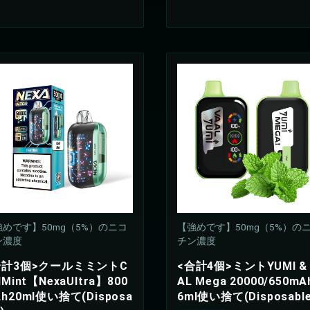
お買い物を続ける
カートへ進む
めです】50mg（5%）のニコ
【強めです】50mg（5%）の
ン濃度
チン濃度
合計3個>クールミミントC
<合計4個>ミントYUMI & 
lMint【NexaUltra】800
AL Mega 20000/650mA
h20ml使い捨て(Disposa
6ml使い捨て(Disposable