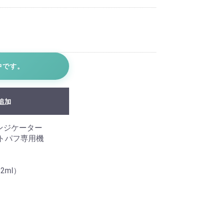
中です。
追加
ンジケーター
トパフ専用機
2ml）