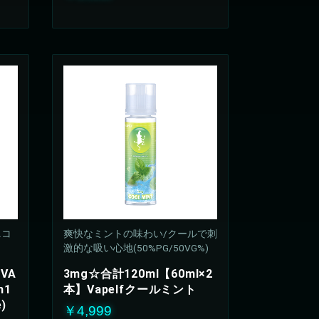
ニコ
爽快なミントの味わい/クールで刺
激的な吸い心地(50%PG/50VG%)
VA
3mg☆合計120ml【60ml×2
h1
本】Vapelfクールミント
)
￥4,999