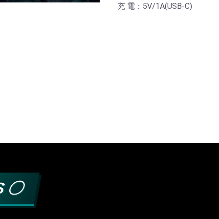
充 電：5V/1A(USB-C)
S 〇