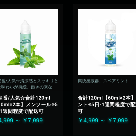
定番/人気☆清涼感とスッキリと
爽快感抜群、スペアミント
た味わいが持続、飽きの来ない
定のリフレッシュ感
定番/人気☆合計120ml
合計120ml【60ml×2本
%VG：50%PG
60ml×2本】メンソール※5
ント※5日-1週間程度で配
-1週間程度で配送可
可
,999 ～ ￥7,999
￥4,999 ～ ￥7,999