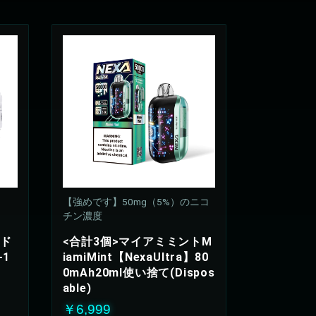
【強めです】50mg（5%）のニコ
チン濃度
】ド
<合計3個>マイアミミントM
1
iamiMint【NexaUltra】80
0mAh20ml使い捨て(Dispos
able)
￥6,999