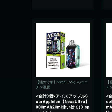
【強めです】50mg（5%）のニコ
【強
チン濃度
チ
<合計3個>アイスアップルS
<
ourAppleIce【NexaUltra】
oo
800mAh20ml使い捨て(Disp
mA