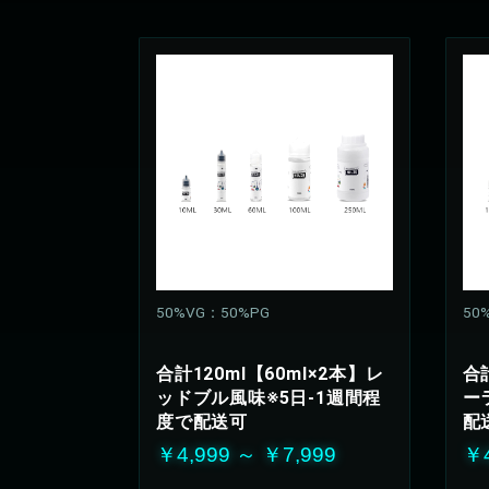
50%VG：50%PG
50
合計120ml【60ml×2本】レ
合
ッドブル風味※5日-1週間程
ー
度で配送可
配
￥4,999 ～ ￥7,999
￥4