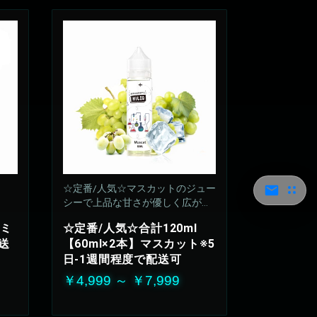
☆定番/人気☆マスカットのジュー
シーで上品な甘さが優しく広がり
ます
】ミ
☆定番/人気☆合計120ml
50%VG：50%PG
送
【60ml×2本】マスカット※5
日-1週間程度で配送可
￥4,999 ～ ￥7,999