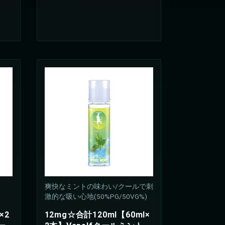
爽快なミントの味わい/クールで刺
激的な吸い心地(50%PG/50VG%)
×2
12mg☆合計120ml【60ml×