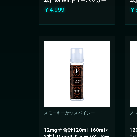
本】Vapelfキューバシガー
本
￥4,999
￥5
スモーキーかつスパイシー
ノ
12mg☆合計120ml【60ml×
1
2本】Vapelfキューバシガー
ン