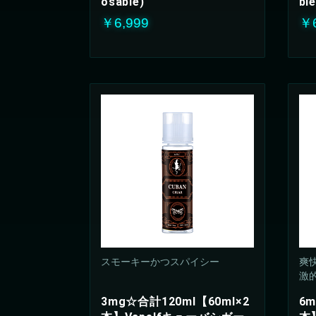
osable)
ble
￥6,999
￥6
スモーキーかつスパイシー
爽
激的
3mg☆合計120ml【60ml×2
6m