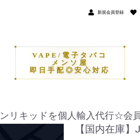
新規会員登録
VAPE/電子タバコ
メンソ屋
即日手配◎安心対応
ンリキッドを個人輸入代行☆会員
【国内在庫】Joye