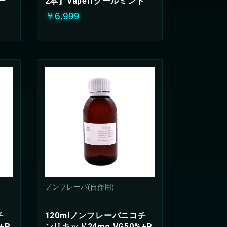
ー
2本】Vapelfクールミント
￥6,999
ノンフレーバ(自作用)
チ
120mlノンフレーバニコチ
+P
ンリキッド24mg VG50%+P