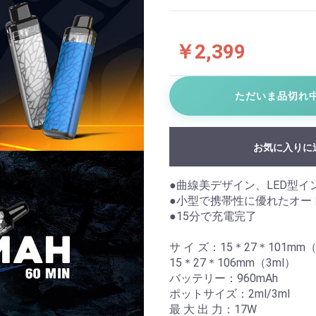
￥2,399
ただいま品切れ
お気に入りに
●曲線美デザイン、LED型イ
●小型で携帯性に優れたオー
●15分で充電完了
サ イ ズ：15＊27＊101mm（
15＊27＊106mm（3ml）
バッテリー：960mAh
ポットサイズ：2ml/3ml
最 大 出 力：17W