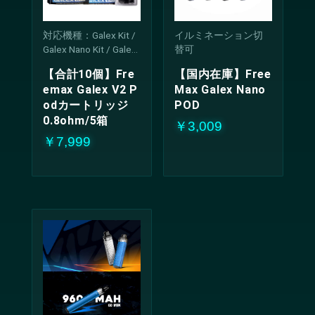
対応機種：Galex Kit /
イルミネーション切
Galex Nano Kit / Galex
替可
Pro Kit / Galex V2 Kit /
【合計10個】Fre
【国内在庫】Free
Galex Nano 2 Kit / Gale
emax Galex V2 P
Max Galex Nano
x Nano S
odカートリッジ
POD
0.8ohm/5箱
￥3,009
￥7,999