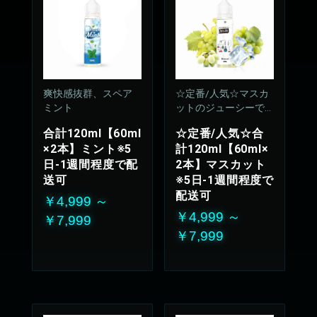
爽快感抜群、スペア
☆定番/人気☆マスカ
ミント
ットのジューシーで
上品な甘さが優しく
合計120ml【60ml
☆定番/人気☆合
広がります
×2本】ミント※5
計120ml【60ml×
50%VG：50%PG
日-1週間程度で配
2本】マスカット
送可
※5日-1週間程度で
配送可
￥4,999 ～
￥4,999 ～
￥7,999
￥7,999