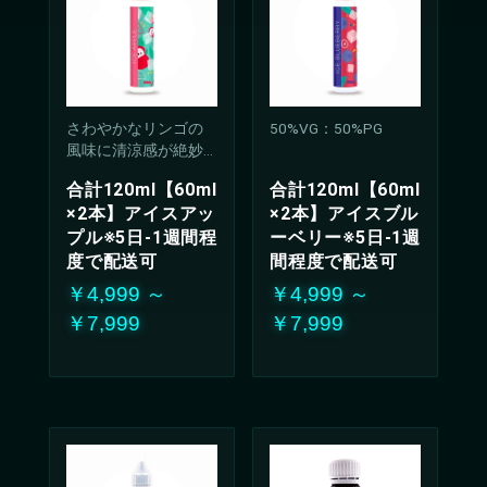
さわやかなリンゴの
50%VG：50%PG
風味に清涼感が絶妙
に調和したリキッ
合計120ml【60ml
合計120ml【60ml
ド。
×2本】アイスアッ
×2本】アイスブル
クールで爽やかな甘
プル※5日-1週間程
ーベリー※5日-1週
酸っぱさは、どんな
シーンでも楽しんで
度で配送可
間程度で配送可
いただける万能な味
￥4,999 ～
￥4,999 ～
わい
￥7,999
￥7,999