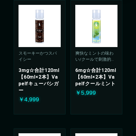
スモーキーかつスパ
爽快なミントの味わ
イシー
い/クールで刺激的な
吸い心地(50%PG/50V
3mg☆合計120ml
6mg☆合計120ml
G%)
【60ml×2本】Va
【60ml×2本】Va
pelfキューバシガ
pelfクールミント
ー
￥5,999
￥4,999