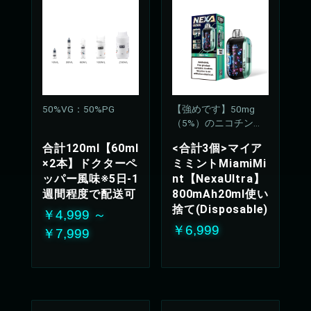
50%VG：50%PG
【強めです】50mg
（5%）のニコチン濃
度
合計120ml【60ml
<合計3個>マイア
×2本】ドクターペ
ミミントMiamiMi
ッパー風味※5日-1
nt【NexaUltra】
週間程度で配送可
800mAh20ml使い
捨て(Disposable)
￥4,999 ～
￥6,999
￥7,999