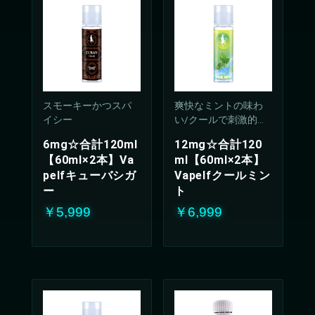
スモーキーかつスパ
爽快なミントの味わ
イシー
い/クールで刺激的な
吸い心地(50%PG/50V
6mg☆合計120ml
12mg☆合計120
G%)
【60ml×2本】Va
ml【60ml×2本】
pelfキューバシガ
Vapelfクールミン
ー
ト
￥5,999
￥6,999