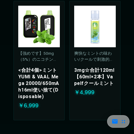
【強めです】50mg
爽快なミントの味わ
（5%）のニコチン濃
い/クールで刺激的な
度
吸い心地(50%PG/50V
<合計4個>ミント
3mg☆合計120ml
G%)
YUMI & VAAL Me
【60ml×2本】Va
ga 20000/650mA
pelfクールミント
h16ml使い捨て(D
￥4,999
isposable)
￥6,999