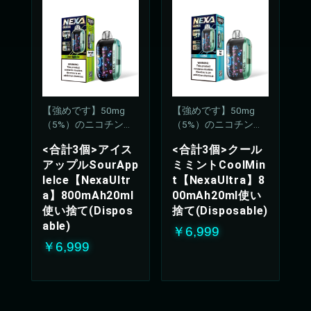
【強めです】50mg
【強めです】50mg
（5%）のニコチン濃
（5%）のニコチン濃
度
度
<合計3個>アイス
<合計3個>クール
アップルSourApp
ミミントCoolMin
leIce【NexaUltr
t【NexaUltra】8
a】800mAh20ml
00mAh20ml使い
使い捨て(Dispos
捨て(Disposable)
able)
￥6,999
￥6,999