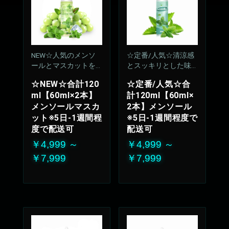
NEW☆人気のメンソ
☆定番/人気☆清涼感
ールとマスカットをM
とスッキリとした味
IX
わいが持続、飽きの
☆NEW☆合計120
☆定番/人気☆合
来ない安定のリフレ
ml【60ml×2本】
計120ml【60ml×
ッシュ感
メンソールマスカ
2本】メンソール
50%VG：50%PG
ット※5日-1週間程
※5日-1週間程度で
度で配送可
配送可
￥4,999 ～
￥4,999 ～
￥7,999
￥7,999