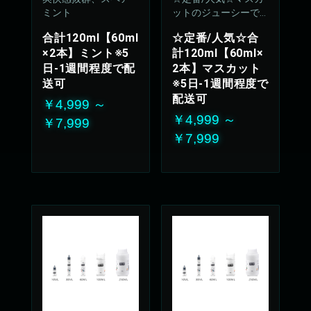
ミント
ットのジューシーで
上品な甘さが優しく
合計120ml【60ml
☆定番/人気☆合
広がります
×2本】ミント※5
計120ml【60ml×
50%VG：50%PG
日-1週間程度で配
2本】マスカット
送可
※5日-1週間程度で
配送可
￥4,999 ～
￥4,999 ～
￥7,999
￥7,999