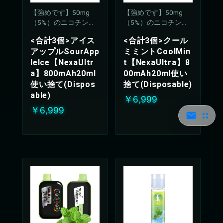
【強めです】50mg
【強めです】50mg
（5%）のニコチン濃
（5%）のニコチン濃
度
度
<合計3個>アイス
<合計3個>クール
アップルSourApp
ミミントCoolMin
leIce【NexaUltr
t【NexaUltra】8
a】800mAh20ml
00mAh20ml使い
使い捨て(Dispos
捨て(Disposable)
able)
￥6,999
￥6,999