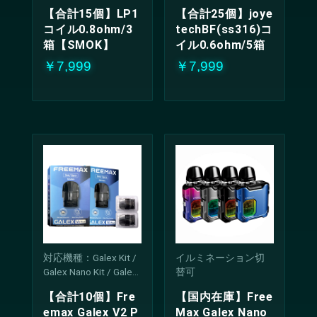
【合計15個】LP1
【合計25個】joye
コイル0.8ohm/3
techBF(ss316)コ
箱【SMOK】
イル0.6ohm/5箱
￥7,999
￥7,999
対応機種：Galex Kit /
イルミネーション切
Galex Nano Kit / Galex
替可
Pro Kit / Galex V2 Kit /
【合計10個】Fre
【国内在庫】Free
Galex Nano 2 Kit / Gale
emax Galex V2 P
Max Galex Nano
x Nano S