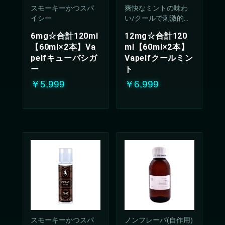
スモーキーかつスパ
爽快なミントの味わ
イシー
い/クールで刺激的な
吸い心地(50%PG/50V
6mg☆合計120ml
12mg☆合計120
G%)
【60ml×2本】Va
ml【60ml×2本】
pelfキューバシガ
Vapelfクールミン
ー
ト
￥5,999
￥6,999
お買い物を続ける
カートへ進む
スモーキーかつスパ
ノンフレーバ(自作用)