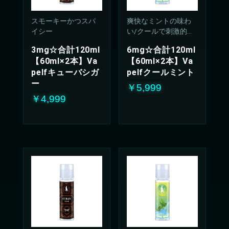
スモーキーかつスパ
爽快なミントの味わ
イシー
い/クールで刺激的な
吸い心地(50%PG/50V
3mg☆合計120ml
6mg☆合計120ml
G%)
【60ml×2本】Va
【60ml×2本】Va
pelfキューバシガ
pelfクールミント
ー
￥5,999
￥4,999