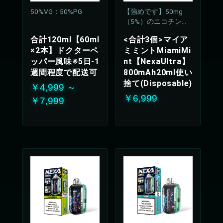
50%VG：50%PG
【強めです】50mg
（5%）のニコチン濃
度
合計120ml【60ml
<合計3個>マイア
×2本】ドクターペ
ミミントMiamiMi
ッパー風味※5日-1
nt【NexaUltra】
週間程度で配送可
800mAh20ml使い
捨て(Disposable)
￥4,999 ～
￥6,999
￥7,999