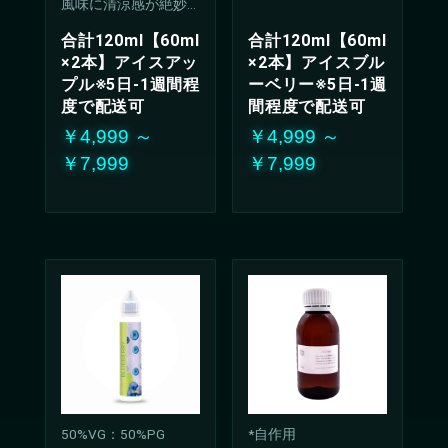
風味に清涼感が絶妙
に調和したリキッ
合計120ml【60ml
合計120ml【60ml
ド。
×2本】アイスアッ
×2本】アイスブル
クールで爽やかな甘
プル※5日-1週間程
ーベリー※5日-1週
酸っぱさは、どんな
シーンでも楽しんで
度で配送可
間程度で配送可
いただける万能な味
￥4,999 ～
￥4,999 ～
わい
￥7,999
￥7,999
50%VG：50%PG
*自作用