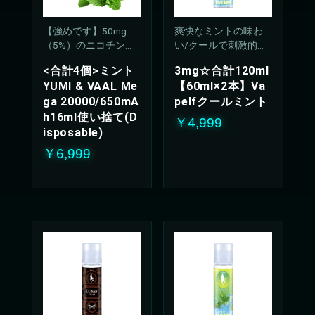
【強めです】50mg
爽快なミントの味わ
（5%）のニコチン濃
い/クールで刺激的な
度
吸い心地(50%PG/50V
<合計4個>ミント
3mg☆合計120ml
G%)
YUMI & VAAL Me
【60ml×2本】Va
ga 20000/650mA
pelfクールミント
h16ml使い捨て(D
￥4,999
isposable)
￥6,999