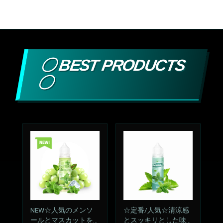
〇 BEST PRODUCTS
〇
NEW☆人気のメンソ
☆定番/人気☆清涼感
ールとマスカットをM
とスッキリとした味