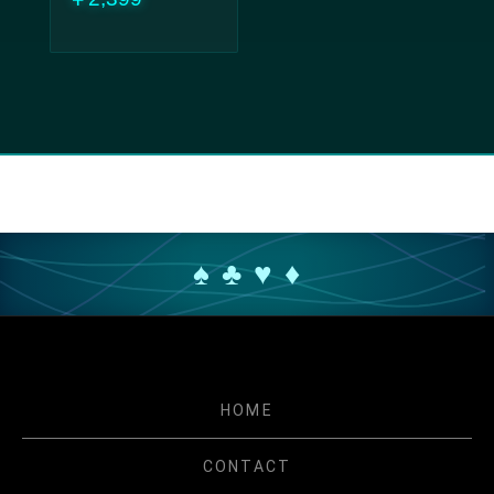
♠ ♣ ♥ ♦
HOME
CONTACT