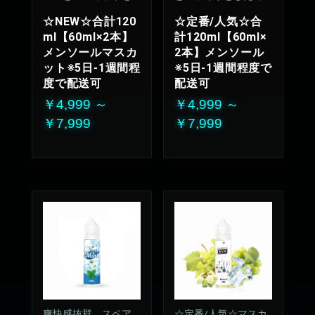
IX
わいが持続、飽きの
☆NEW☆合計120
☆定番/人気☆合
来ない安定のリフレ
ml【60ml×2本】
計120ml【60ml×
ッシュ感
メンソールマスカ
2本】メンソール
50%VG：50%PG
ット※5日-1週間程
※5日-1週間程度で
度で配送可
配送可
￥4,999 ～
￥4,999 ～
￥7,999
￥7,999
爽快感抜群、スペア
☆定番/人気☆マスカ