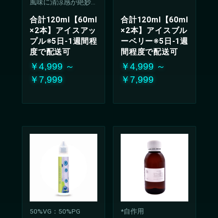
風味に清涼感が絶妙
に調和したリキッ
合計120ml【60ml
合計120ml【60ml
ド。
×2本】アイスアッ
×2本】アイスブル
クールで爽やかな甘
プル※5日-1週間程
ーベリー※5日-1週
酸っぱさは、どんな
シーンでも楽しんで
度で配送可
間程度で配送可
いただける万能な味
￥4,999 ～
￥4,999 ～
わい
￥7,999
￥7,999
50%VG：50%PG
*自作用