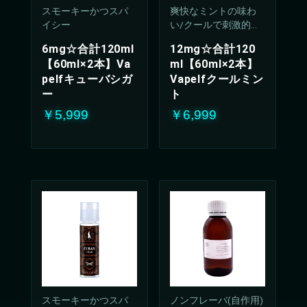
スモーキーかつスパ
爽快なミントの味わ
イシー
い/クールで刺激的な
吸い心地(50%PG/50V
6mg☆合計120ml
12mg☆合計120
G%)
【60ml×2本】Va
ml【60ml×2本】
pelfキューバシガ
Vapelfクールミン
ー
ト
￥5,999
￥6,999
お買い物を続ける
カートへ進む
スモーキーかつスパ
ノンフレーバ(自作用)