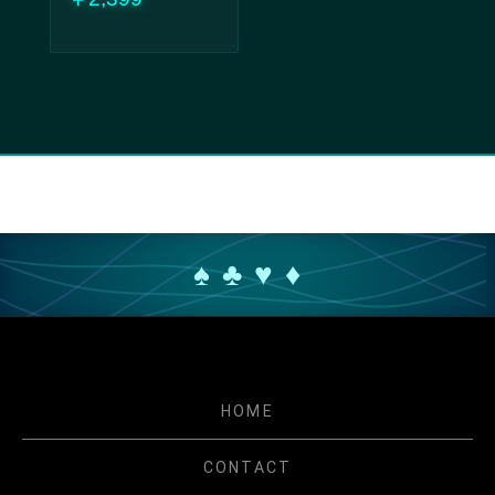
♠ ♣ ♥ ♦
HOME
CONTACT