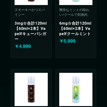
スモーキーかつスパ
爽快なミントの味わ
イシー
い/クールで刺激的な
吸い心地(50%PG/50V
3mg☆合計120ml
6mg☆合計120ml
G%)
【60ml×2本】Va
【60ml×2本】Va
pelfキューバシガ
pelfクールミント
ー
￥5,999
￥4,999