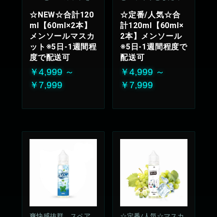
IX
わいが持続、飽きの
☆NEW☆合計120
☆定番/人気☆合
来ない安定のリフレ
ml【60ml×2本】
計120ml【60ml×
ッシュ感
メンソールマスカ
2本】メンソール
50%VG：50%PG
ット※5日-1週間程
※5日-1週間程度で
度で配送可
配送可
￥4,999 ～
￥4,999 ～
￥7,999
￥7,999
爽快感抜群、スペア
☆定番/人気☆マスカ