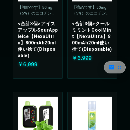
【強めです】50mg
【強めです】50mg
（5%）のニコチン濃
（5%）のニコチン濃
度
度
<合計3個>アイス
<合計3個>クール
アップルSourApp
ミミントCoolMin
leIce【NexaUltr
t【NexaUltra】8
a】800mAh20ml
00mAh20ml使い
使い捨て(Dispos
捨て(Disposable)
able)
￥6,999
￥6,999