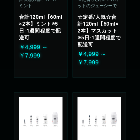
ミント
ットのジューシーで
上品な甘さが優しく
合計120ml【60ml
☆定番/人気☆合
広がります
×2本】ミント※5
計120ml【60ml×
50%VG：50%PG
日-1週間程度で配
2本】マスカット
送可
※5日-1週間程度で
配送可
￥4,999 ～
￥4,999 ～
￥7,999
￥7,999