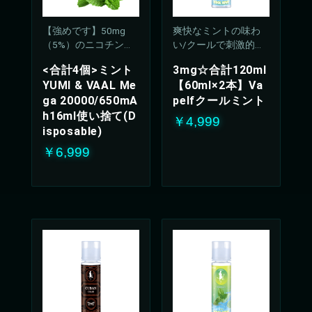
【強めです】50mg
爽快なミントの味わ
（5%）のニコチン濃
い/クールで刺激的な
度
吸い心地(50%PG/50V
<合計4個>ミント
3mg☆合計120ml
G%)
YUMI & VAAL Me
【60ml×2本】Va
ga 20000/650mA
pelfクールミント
h16ml使い捨て(D
￥4,999
isposable)
￥6,999