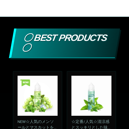
〇 BEST PRODUCTS
〇
NEW☆人気のメンソ
☆定番/人気☆清涼感
ールとマスカットをM
とスッキリとした味