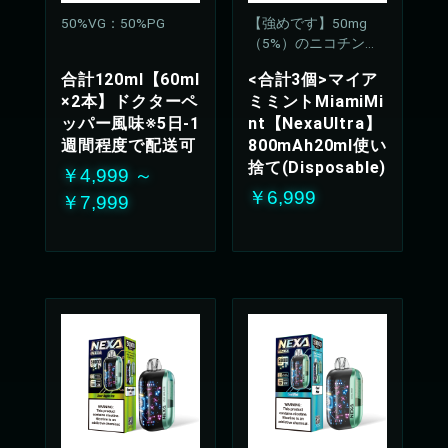
50%VG：50%PG
【強めです】50mg
（5%）のニコチン濃
度
合計120ml【60ml
<合計3個>マイア
×2本】ドクターペ
ミミントMiamiMi
ッパー風味※5日-1
nt【NexaUltra】
週間程度で配送可
800mAh20ml使い
捨て(Disposable)
￥4,999 ～
￥6,999
￥7,999