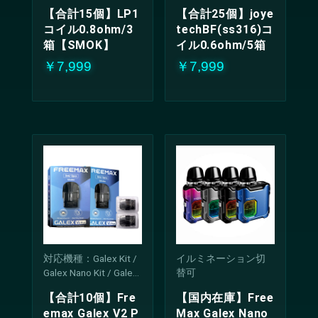
【合計15個】LP1
【合計25個】joye
コイル0.8ohm/3
techBF(ss316)コ
箱【SMOK】
イル0.6ohm/5箱
￥7,999
￥7,999
対応機種：Galex Kit /
イルミネーション切
Galex Nano Kit / Galex
替可
Pro Kit / Galex V2 Kit /
【合計10個】Fre
【国内在庫】Free
Galex Nano 2 Kit / Gale
emax Galex V2 P
Max Galex Nano
x Nano S