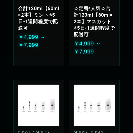
上品な甘さが優しく
合計120ml【60ml
☆定番/人気☆合
広がります
×2本】ミント※5
計120ml【60ml×
50%VG：50%PG
日-1週間程度で配
2本】マスカット
送可
※5日-1週間程度で
配送可
￥4,999 ～
￥4,999 ～
￥7,999
￥7,999
50%VG：50%PG
50%VG：50%PG