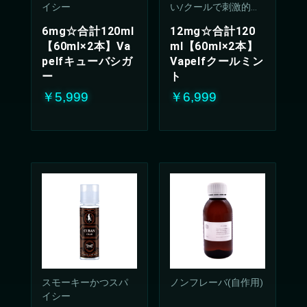
イシー
い/クールで刺激的な
吸い心地(50%PG/50V
6mg☆合計120ml
12mg☆合計120
G%)
【60ml×2本】Va
ml【60ml×2本】
pelfキューバシガ
Vapelfクールミン
ー
ト
￥5,999
￥6,999
お買い物を続ける
カートへ進む
スモーキーかつスパ
ノンフレーバ(自作用)
イシー