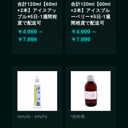
合計120ml【60ml
合計120ml【60ml
ド。
×2本】アイスアッ
×2本】アイスブル
クールで爽やかな甘
プル※5日-1週間程
ーベリー※5日-1週
酸っぱさは、どんな
シーンでも楽しんで
度で配送可
間程度で配送可
いただける万能な味
￥4,999 ～
￥4,999 ～
わい
￥7,999
￥7,999
50%VG：50%PG
*自作用