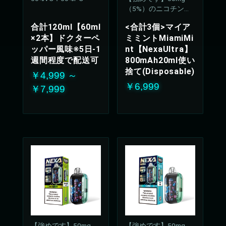
（5%）のニコチン濃
度
合計120ml【60ml
<合計3個>マイア
×2本】ドクターペ
ミミントMiamiMi
ッパー風味※5日-1
nt【NexaUltra】
週間程度で配送可
800mAh20ml使い
捨て(Disposable)
￥4,999 ～
￥6,999
￥7,999
【強めです】50mg
【強めです】50mg