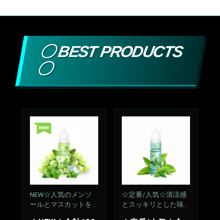
〇 BEST PRODUCTS
〇
NEW☆人気のメンソ
☆定番/人気☆清涼感
ールとマスカットをM
とスッキリとした味
IX
わいが持続、飽きの