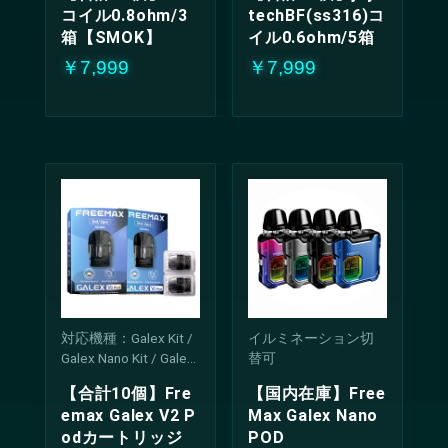
コイル0.8ohm/3
techBF(ss316)コ
箱【SMOK】
イル0.6ohm/5箱
￥7,999
￥7,999
対応機種：Galex Kit /
イルミネーション切
Galex Nano Kit / Galex
替可
Pro Kit / Galex V2 Kit /
【合計10個】Fre
【国内在庫】Free
Galex Nano 2 Kit / Gale
emax Galex V2 P
Max Galex Nano
x Nano S
odカートリッジ
POD