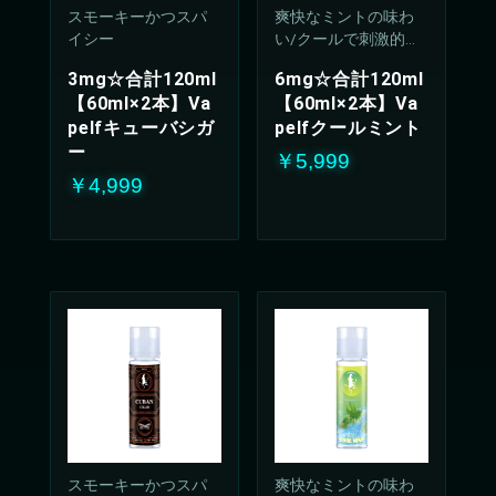
スモーキーかつスパ
爽快なミントの味わ
イシー
い/クールで刺激的な
吸い心地(50%PG/50V
3mg☆合計120ml
6mg☆合計120ml
G%)
【60ml×2本】Va
【60ml×2本】Va
pelfキューバシガ
pelfクールミント
ー
￥5,999
￥4,999
スモーキーかつスパ
爽快なミントの味わ