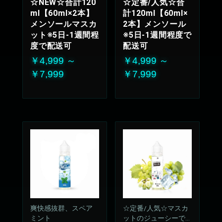
☆NEW☆合計120
☆定番/人気☆合
来ない安定のリフレ
ml【60ml×2本】
計120ml【60ml×
ッシュ感
メンソールマスカ
2本】メンソール
50%VG：50%PG
ット※5日-1週間程
※5日-1週間程度で
度で配送可
配送可
￥4,999 ～
￥4,999 ～
￥7,999
￥7,999
爽快感抜群、スペア
☆定番/人気☆マスカ
ミント
ットのジューシーで