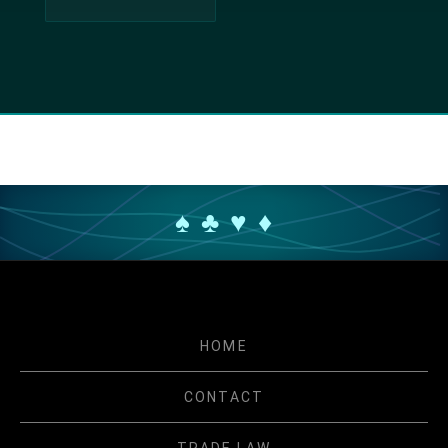
♠ ♣ ♥ ♦
HOME
CONTACT