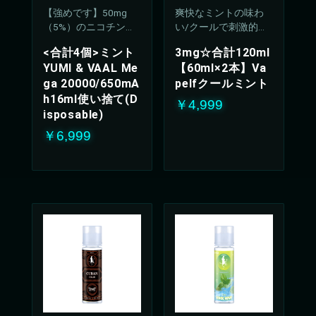
【強めです】50mg
爽快なミントの味わ
（5%）のニコチン濃
い/クールで刺激的な
度
吸い心地(50%PG/50V
<合計4個>ミント
3mg☆合計120ml
G%)
YUMI & VAAL Me
【60ml×2本】Va
ga 20000/650mA
pelfクールミント
h16ml使い捨て(D
￥4,999
isposable)
￥6,999